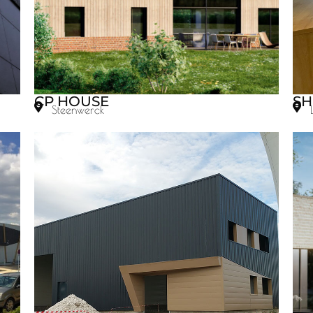
CP HOUSE
SH
Steenwerck