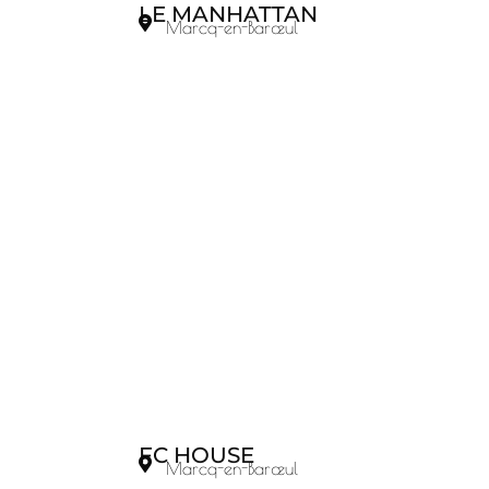
LE MANHATTAN
Marcq-en-Barœul
FC HOUSE
Marcq-en-Barœul