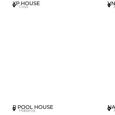
XP HOUSE
VN
Croix
P POOL HOUSE
NA
Habarcq