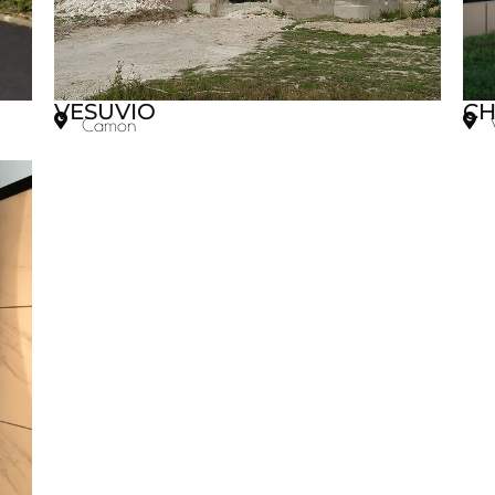
VESUVIO
CH
Camon