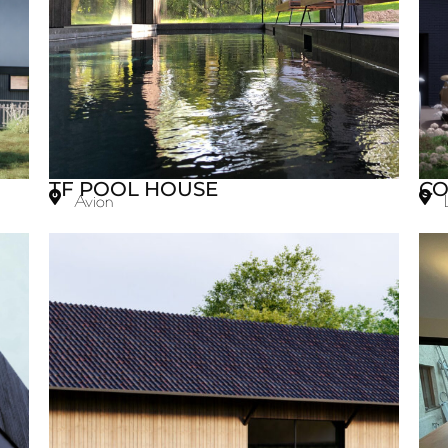
TF POOL HOUSE
CO
Avion