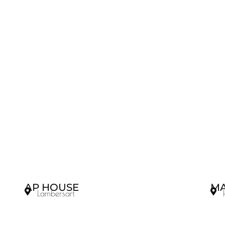
AP HOUSE
MA
Lambersart